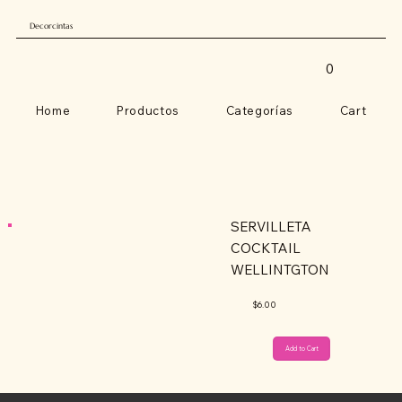
Decorcintas
0
Home
Productos
Categorías
Cart
SERVILLETA
COCKTAIL
WELLINTGTON
$6.00
Add to Cart