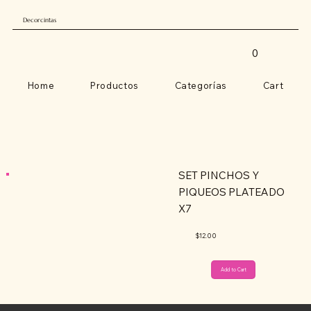
Decorcintas
0
Home
Productos
Categorías
Cart
SET PINCHOS Y
PIQUEOS PLATEADO
X7
$12.00
Add to Cart