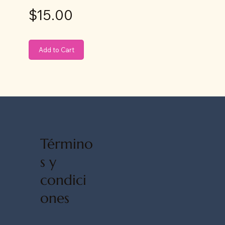
$15.00
Add to Cart
Término
s y
condici
ones