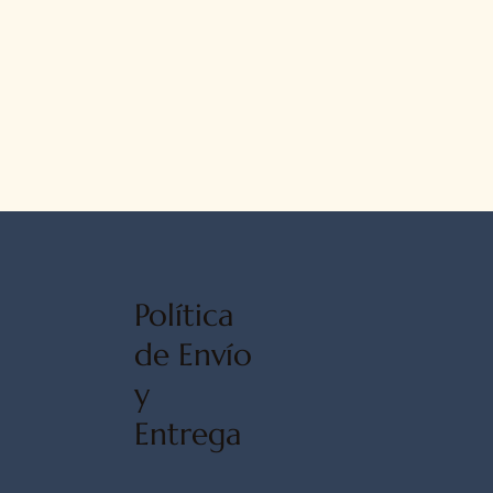
Política
de Envío
y
Entrega