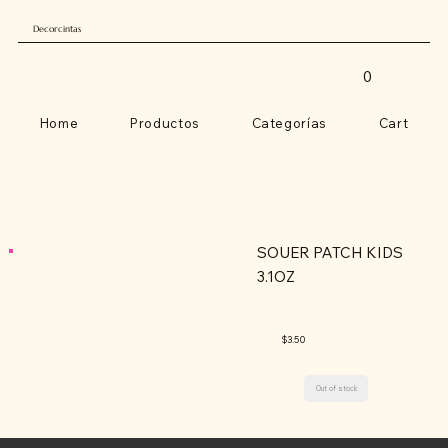
Decorcintas
0
Home
Productos
Categorías
Cart
SOUER PATCH KIDS
3.1OZ
$3.50
Out of stock