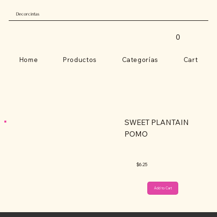
Decorcintas
0
Home
Productos
Categorías
Cart
SWEET PLANTAIN
POMO
$6.25
Add to Cart