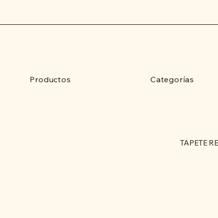
Productos
Categorías
TAPETE R