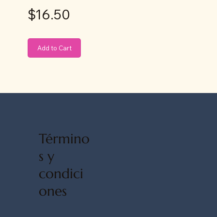
$16.50
Add to Cart
Término
s y
condici
ones