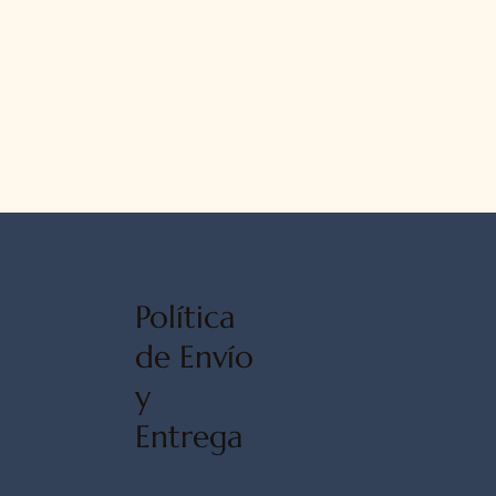
Política
de Envío
y
Entrega