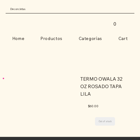
Decorcintas
0
Home
Productos
Categorías
Cart
TERMO OWALA 32
OZ ROSADO TAPA
LILA
$60.00
Out of stock