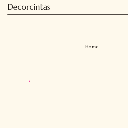
Decorcintas
Home