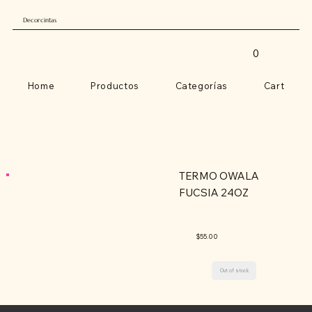
Decorcintas
0
Home
Productos
Categorías
Cart
TERMO OWALA
FUCSIA 24OZ
$55.00
Out of stock