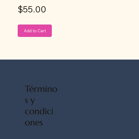
$55.00
Add to Cart
Término
s y
condici
ones