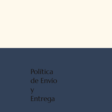
Política
de Envío
y
Entrega