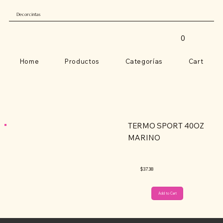
Decorcintas
0
Home
Productos
Categorías
Cart
TERMO SPORT 40OZ
MARINO
$37.38
Add to Cart