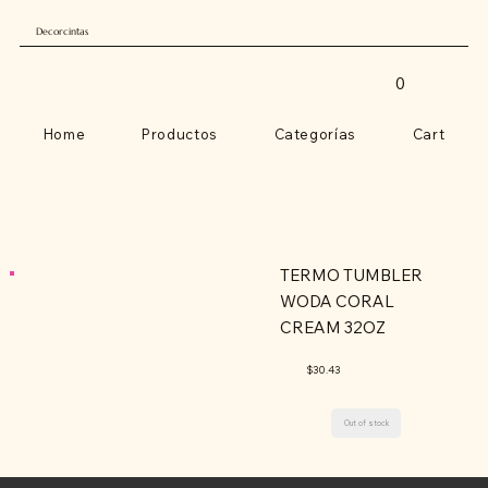
Decorcintas
0
Home
Productos
Categorías
Cart
TERMO TUMBLER
WODA CORAL
CREAM 32OZ
$30.43
Out of stock