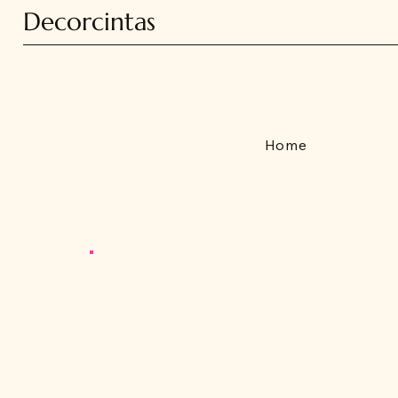
Decorcintas
Home