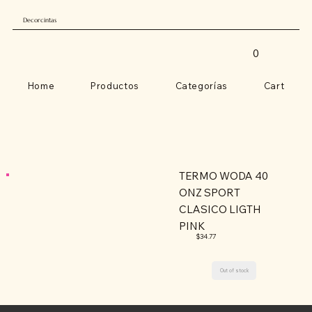
Decorcintas
0
Home
Productos
Categorías
Cart
TERMO WODA 40
ONZ SPORT
CLASICO LIGTH
PINK
$34.77
Out of stock