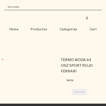
Decorcintas
0
Home
Productos
Categorías
Cart
TERMO WODA 64
ONZ SPORT ROJO
FERRARI
$49.56
Out of stock