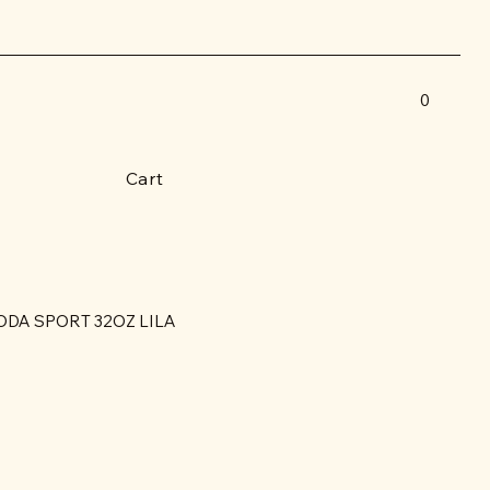
0
Cart
DA SPORT 32OZ LILA