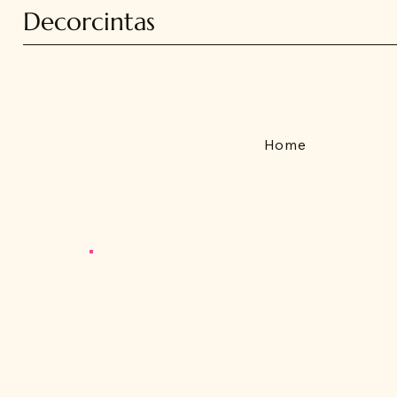
Decorcintas
Home