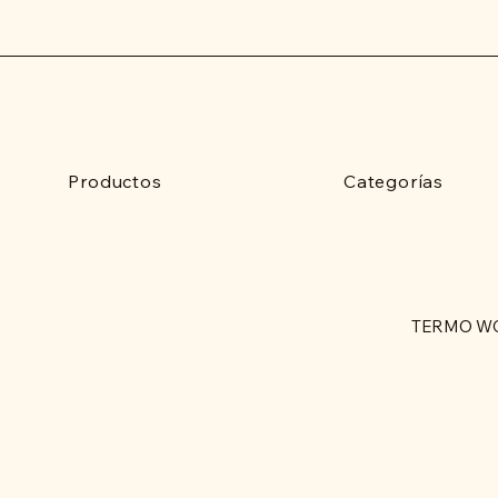
Productos
Categorías
TERMO WO