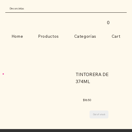
Decorcintas
0
Home
Productos
Categorías
Cart
TINTORERA DE
374ML
$16.50
Out of stock