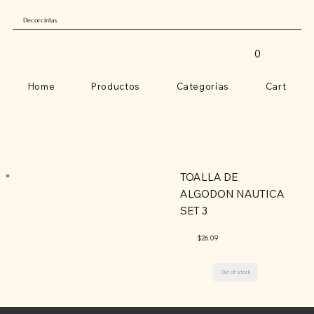
Decorcintas
0
Home
Productos
Categorías
Cart
TOALLA DE
ALGODON NAUTICA
SET 3
$26.09
Out of stock