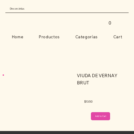
Decorcintas
0
Home
Productos
Categorías
Cart
VIUDA DE VERNAY
BRUT
$13.50
Add to Cart